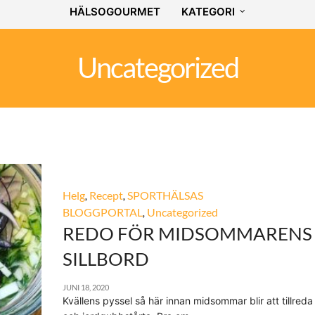
HÄLSOGOURMET
KATEGORI
Uncategorized
Helg
,
Recept
,
SPORTHÄLSAS
BLOGGPORTAL
,
Uncategorized
REDO FÖR MIDSOMMARENS
SILLBORD
JUNI 18, 2020
Kvällens pyssel så här innan midsommar blir att tillreda 