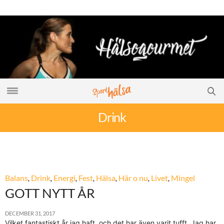
Drink
Balans
,
Drink
,
Energi
,
Fest
,
Hälsa
,
Här o nu
,
Livet
,
Mingel
GOTT NYTT ÅR
DECEMBER 31, 2017
Vilket fantastiskt år jag haft, och det har även varit tufft. Jag har