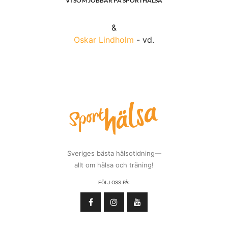
VI SOM JOBBAR PÅ SPORTHÄLSA
&
Oskar Lindholm
- vd.
Sveriges bästa hälsotidning—
allt om hälsa och träning!
FÖLJ OSS PÅ: