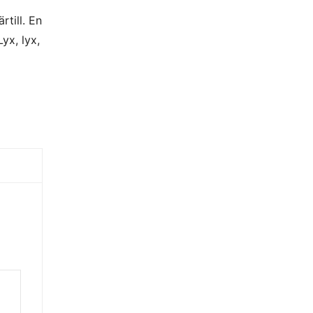
till. En
yx, lyx,