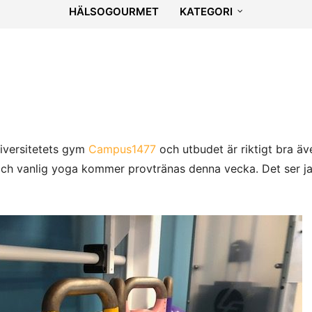
HÄLSOGOURMET
KATEGORI
iversitetets gym
Campus1477
och utbudet är riktigt bra äv
 och vanlig yoga kommer provtränas denna vecka. Det ser j