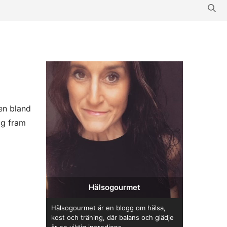
en bland
ag fram
Hälsogourmet
Hälsogourmet är en blogg om hälsa,
kost och träning, där balans och glädje