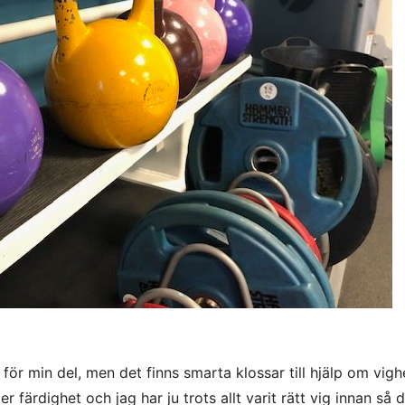
ör min del, men det finns smarta klossar till hjälp om vigh
 färdighet och jag har ju trots allt varit rätt vig innan så 