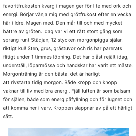
favoritfrukosten kvarg i magen ger för lite med ork och
energi. Börjar vänja mig med grötfrukost efter en vecka
här i Idre. Magen med. Den mår till och med mycket
bättre av gröten. Idag var vi ett rätt stort gäng som
sprang runt Städjan, 12 stycken morgonpigga själar,
riktigt kul! Sten, grus, grästuvor och ris har parerats
flitigt under 1 timmes löpning. Det har blåst rejält idag,
underställ, löparmössa och handskar har varit ett måste.
Morgonträning är den bästa, det är härligt
att rivstarta tidig morgon. Både kropp och knopp
vaknar till liv med bra energi. Fjäll luften är som balsam
för själen, både som energipåfyllning och för lugnet och
att komma ner i varv. Kroppen slappnar av på ett härligt
sätt.